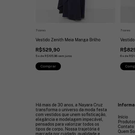
7 cores
7 cores
Vestido Zenith Meia Manga Brilho
Vestido
rno
R$529,90
R$82
5
x
de
R$105,98
sem juros
6
x
de
R$1
Comprar
Comp
Há mais de 30 anos, a Nayara Cruz
Inform
transforma o universo da moda festa
com vestidos que unem sofisticação,
Início
elegância e modelagem impecável,
Produto
pensados para valorizar todos os
Contato
tipos de corpo. Nossa trajetória é
Quem S
marcada por cuidado, qualidade e