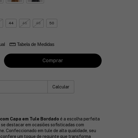
44
46
48
50
ual
Tabela de Medidas
P:
Mudar CEP
Calcular
a com Capa em Tule Bordado
é a escolha perfeita
 se destacar em ocasiões sofisticadas com
e. Confeccionado em tule de alta qualidade, seu
 confere um toque de requinte que transforma