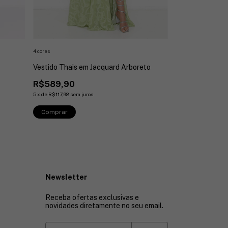
4 cores
6 cores
Vestido Thais em Jacquard Arboreto
Vestido Zaine 
Span
R$589,90
R$489,90
5
x
de
R$117,98
sem juros
4
x
de
R$122,48
sem 
Comprar
Comprar
Newsletter
Receba ofertas exclusivas e
novidades diretamente no seu email.