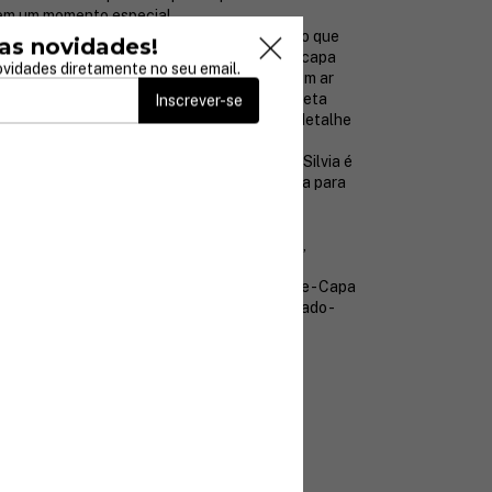
em um momento especial.
adiciona versatilidade ao vestido, permitindo que
as novidades!
k conforme o estilo desejado — seja com a capa
vidades diretamente no seu email.
is imponente e dramático, ou sem ela para um ar
no. Seu design pensado para realçar a silhueta
Inscrever-se
 um caimento impecável, valorizando cada detalhe
, casamentos ou eventos formais, o Vestido Silvia é
ticação e conforto. Aposte nesta peça única para
inesquecível, que une tradição e
de com perfeição.
ido que é sinônimo de estilo e versatilidade,
 qualquer ocasião especial!
principais:
- Tule bordado de alta qualidade - Capa
erentes estilos - Design elegante e sofisticado -
ntos formais e ocasiões especiais
-roupa com esta peça exclusiva e sinta-se
ante em cada momento.
rátis
ós a compra
ra
otegidos