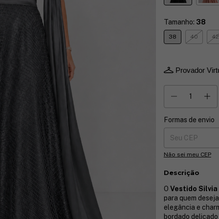
Tamanho:
38
38
40
42
Provador Virt
Formas de envio
Entregas para o CE
Não sei meu CEP
Descrição
O
Vestido Silvi
para quem deseja
elegância e charm
bordado delicado