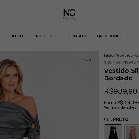
INÍCIO
PRODUTOS
CONTATO
QUEM SOMOS
Início
>
Produtos
>
Ve
1
/
5
SKU:
756FP19963+
Vestido S
Bordado
R$989,90
6
x de
R$164,98
Ver mais detalhes
Cor:
PRETO