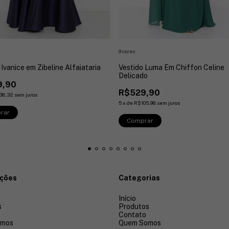
9 cores
 Ivanice em Zibeline Alfaiataria
Vestido Luma Em Chiffon Celine
Delicado
9,90
R$529,90
38,32
sem juros
5
x
de
R$105,98
sem juros
rar
Comprar
ações
Categorias
Início
s
Produtos
Contato
omos
Quem Somos