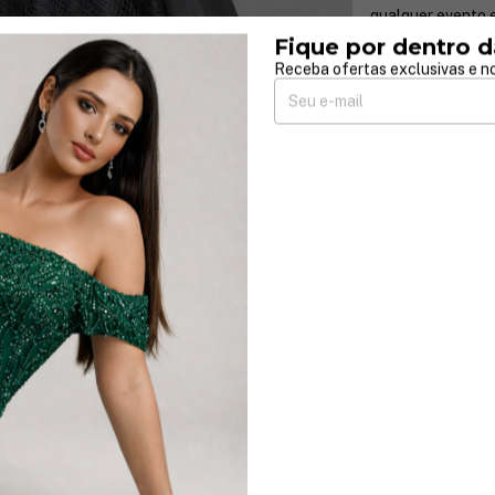
qualquer evento 
A capa removível 
Fique por dentro d
você adapte o loo
Receba ofertas exclusivas e no
para um visual ma
mais leve e moder
feminina garante
com sutileza.
Ideal para festas
sinônimo de sofis
compor um visual 
contemporaneida
Invista em um vest
destacando-se em
Características 
removível para dif
Perfeito para eve
Eleve seu guarda
confiante e radi
Devoluções g
Até 30 dias ap
Compra segu
Seus dados pr