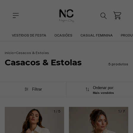
VESTIDOS DE FESTA
OCASIÕES
CASUAL FEMININA
PRODU
Início
>
Casacos & Estolas
Casacos & Estolas
5 produtos
Ordenar por:
Filtrar
Mais vendidos
1
/
5
1
/
7