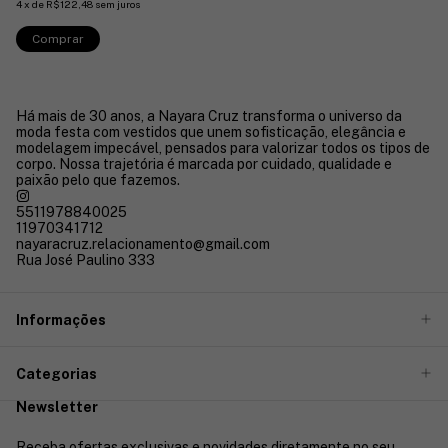
4
x
de
R$122,48
sem juros
Comprar
Há mais de 30 anos, a Nayara Cruz transforma o universo da
moda festa com vestidos que unem sofisticação, elegância e
modelagem impecável, pensados para valorizar todos os tipos de
corpo. Nossa trajetória é marcada por cuidado, qualidade e
paixão pelo que fazemos.
5511978840025
11970341712
nayaracruz.relacionamento@gmail.com
Rua José Paulino 333
Informações
Categorias
Newsletter
Receba ofertas exclusivas e novidades diretamente no seu