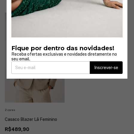
1
/
5
Fique por dentro das novidades!
Receba ofertas exclusivas e novidades diretamente no
seu email.
Inscrever-se
2 cores
Casaco Blazer Lã Feminino
R$489,90