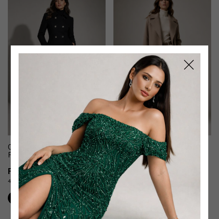
Casaco Sobretudo Gola Pelo
2 cores
Removível
Sobretudo Casaco Longo Em
R$489,90
Lã Batida
4
x
de
R$122,48
sem juros
R$489,90
4
x
de
R$122,48
sem juros
Comprar
Comprar