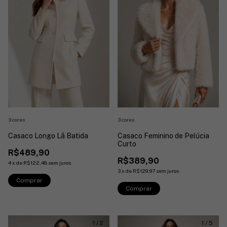
3 cores
3 cores
Casaco Longo Lã Batida
Casaco Feminino de Pelúcia
Curto
R$489,90
R$389,90
4
x
de
R$122,48
sem juros
3
x
de
R$129,97
sem juros
Comprar
Comprar
1
/
2
1
/
5