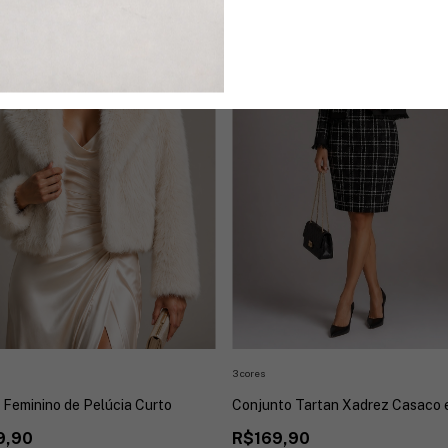
3 cores
Conjunto Tartan Xadrez Casaco 
Feminino de Pelúcia Curto
R$169,90
9,90