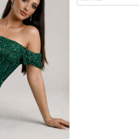
um caimento impec
para ocasiões for
do dia a dia.
Com acabamento p
Batida é um inves
sofisticação. Ele
conforto em uma 
Invista em um cl
com um look verd
Devoluções g
Até 30 dias ap
Compra segu
Seus dados pr