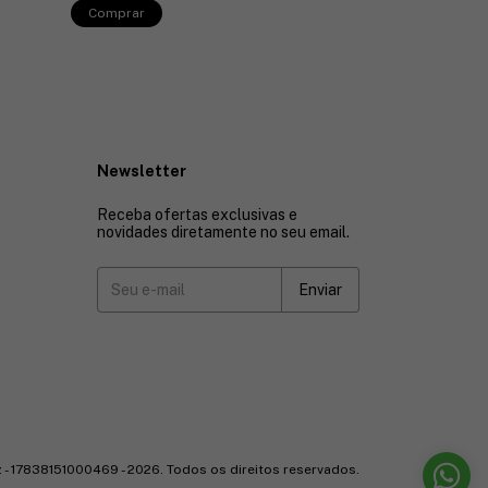
4
x
de
R$122,48
sem 
Comprar
Comprar
Newsletter
Receba ofertas exclusivas e
novidades diretamente no seu email.
 - 17838151000469 - 2026. Todos os direitos reservados.