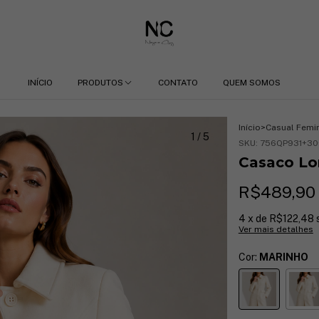
INÍCIO
PRODUTOS
CONTATO
QUEM SOMOS
Início
>
Casual Femi
1
/
5
SKU:
756QP931+30
Casaco Lo
R$489,90
4
x de
R$122,48
Ver mais detalhes
Cor:
MARINHO