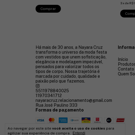
3
x
de
R$1
Comprar
Comp
Há mais de 30 anos, a Nayara Cruz
Inform
transforma o universo da moda festa
com vestidos que unem sofisticação,
Início
elegância e modelagem impecável,
Produto
pensados para valorizar todos os
Contato
tipos de corpo. Nossa trajetória é
Quem S
marcada por cuidado, qualidade e
paixão pelo que fazemos.
5511978840025
11970341712
nayaracruz.relacionamento@gmail.com
Rua José Paulino 333
Formas de pagamento
Ao navegar por este site
você aceita o uso de cookies
para
agilizar sua experiência de compra.
Entendi