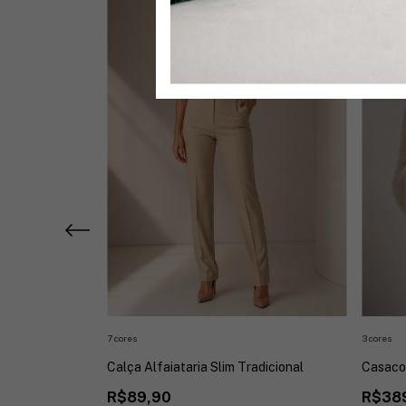
7 cores
3 cores
 Em Lã Batida
Calça Alfaiataria Slim Tradicional
Casaco 
R$89,90
R$38