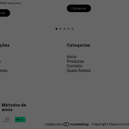
29,97
sem juros
Comprar
rar
ações
Categorias
Início
s
Produtos
Contato
omos
Quem Somos
Métodos de
envio
Copyright Nayara Cruz