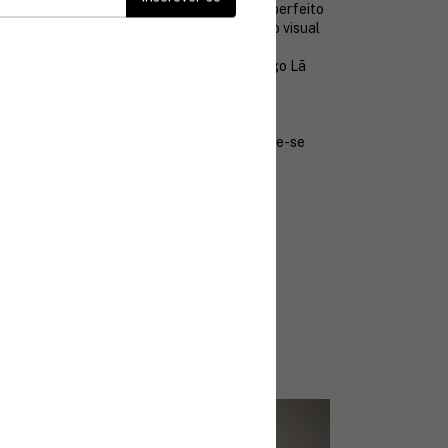
ável e presença marcante. Versátil, ele é perfeito
mais ou para adicionar um toque refinado ao visual
rimoroso e corte elegante, o Casaco Longo Lã
timento certeiro para quem valoriza estilo e
va qualquer produção, garantindo charme e
peça indispensável no guarda-roupa.
ássico que transcende tendências e destaque-se
adeiramente elegante.
rátis
ós a compra
ra
otegidos