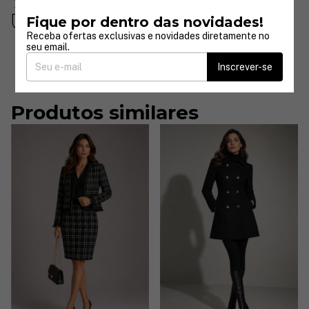
Até 30 dias após a compra
Fique por dentro das novidades!
Compra segura
Seus dados protegidos
Receba ofertas exclusivas e novidades diretamente no
seu email.
Inscrever-se
Produtos similares