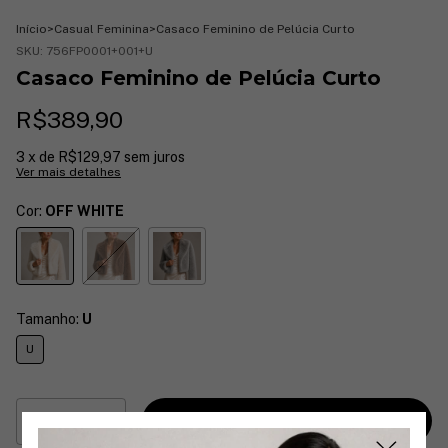
Início
>
Casual Feminina
>
Casaco Feminino de Pelúcia Curto
SKU:
756FP0001+001+U
Casaco Feminino de Pelúcia Curto
R$389,90
3
x de
R$129,97
sem juros
Ver mais detalhes
Cor:
OFF WHITE
Tamanho:
U
U