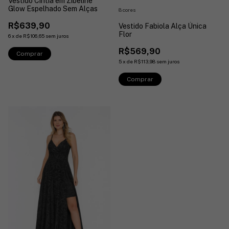
Vestido Cíntia em Zibeline
Glow Espelhado Sem Alças
8 cores
R$639,90
Vestido Fabiola Alça Única
Flor
6
x
de
R$106,65
sem juros
R$569,90
Comprar
5
x
de
R$113,98
sem juros
Comprar