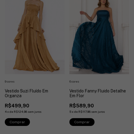
9 cores
6 cores
Vestido Suzi Fluído Em
Vestido Fanny Fluido Detalhe
Organza
Em Flor
R$499,90
R$589,90
4
x
de
R$124,98
sem juros
5
x
de
R$117,98
sem juros
Comprar
Comprar