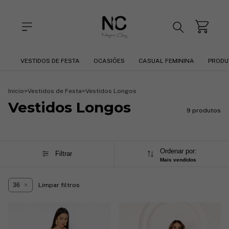
VESTIDOS DE FESTA
OCASIÕES
CASUAL FEMININA
PRODU
Início
>
Vestidos de Festa
>
Vestidos Longos
Vestidos Longos
9 produtos
Ordenar por:
Filtrar
Mais vendidos
36
Limpar filtros