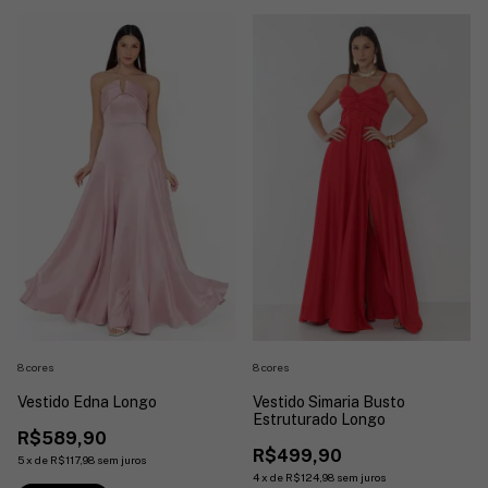
8 cores
8 cores
Vestido Simaria Busto
Vestido Edna Longo
Estruturado Longo
R$589,90
R$499,90
5
x
de
R$117,98
sem juros
4
x
de
R$124,98
sem juros