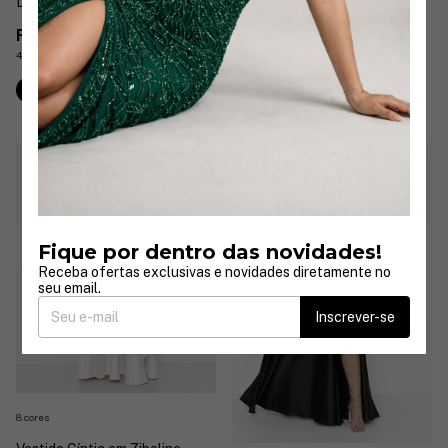
Detalhes em Bordados
Flor Grande
R$499,90
R$649,90
4
x
de
R$124,98
sem juros
6
x
de
R$108,32
sem juros
Comprar
Comprar
Fique por dentro das novidades!
Receba ofertas exclusivas e novidades diretamente no
seu email.
Inscrever-se
8 cores