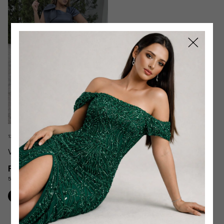
12 cores
Vestido JoJo Plus Manga Laço
R$549,90
5
x
de
R$109,98
sem juros
Comprar