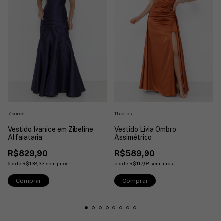
7 cores
11 cores
Vestido Ivanice em Zibeline
Vestido Livia Ombro
Alfaiataria
Assimétrico
R$829,90
R$589,90
6
x
de
R$138,32
sem juros
5
x
de
R$117,98
sem juros
Comprar
Comprar