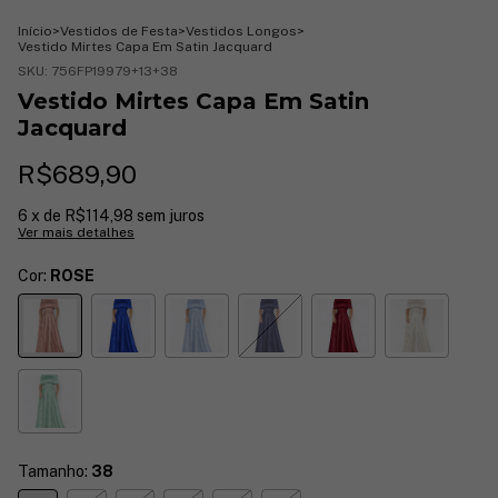
Início
>
Vestidos de Festa
>
Vestidos Longos
>
Vestido Mirtes Capa Em Satin Jacquard
SKU:
756FP19979+13+38
Vestido Mirtes Capa Em Satin
Jacquard
R$689,90
6
x de
R$114,98
sem juros
Ver mais detalhes
Cor:
ROSE
Tamanho:
38