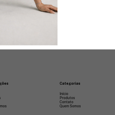
ações
Categorias
Início
s
Produtos
Contato
omos
Quem Somos