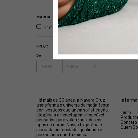
MARCA
Nayara Cruz (1)
PREÇO
De
Até
Há mais de 30 anos, a Nayara Cruz
Inform
transforma o universo da moda festa
com vestidos que unem sofisticação,
Início
elegância e modelagem impecável,
Produto
pensados para valorizar todos os
Contato
tipos de corpo. Nossa trajetória é
Quem S
marcada por cuidado, qualidade e
paixão pelo que fazemos.