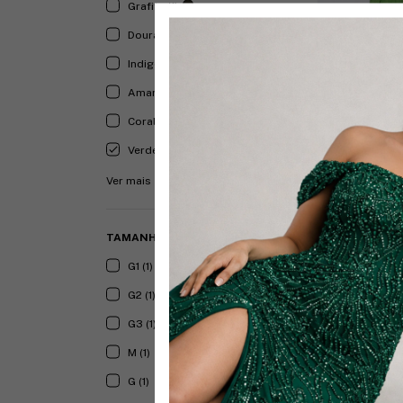
Grafite (1)
Dourado (1)
Indigo (2)
Amarelo (2)
Coral (2)
Verde (1)
6 cores
Ver mais
Vestido Izabe
Capa
TAMANHO
R$489,90
G1 (1)
4
x
de
R$122,48
sem
G2 (1)
Comprar
G3 (1)
M (1)
G (1)