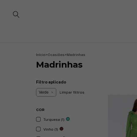
Início
>
Ocasiões
>
Madrinhas
Madrinhas
Filtro aplicado
Verde
Limpar filtros
COR
Turquesa (1)
Vinho (1)