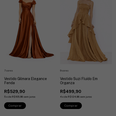
7 cores
9 cores
Vestido Gilmara Elegance
Vestido Suzi Fluído Em
Fenda
Organza
R$529,90
R$499,90
5
x
de
R$105,98
sem juros
4
x
de
R$124,98
sem juros
Comprar
Comprar