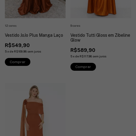
12 cores
9 cores
Vestido JoJo Plus Manga Laço
Vestido Tutti Gloss em Zibeline
Glow
R$549,90
R$589,90
5
x
de
R$109,98
sem juros
5
x
de
R$117,98
sem juros
Comprar
Comprar