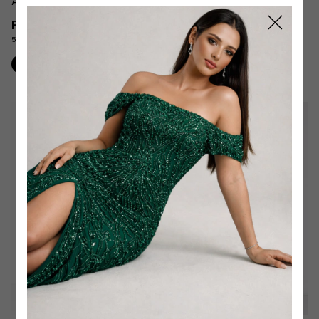
Alfaiataria
Assimétrico
R$829,90
R$589,90
6
x
de
R$138,32
sem juros
5
x
de
R$117,98
sem juros
Comprar
Comprar