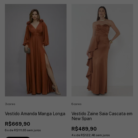
6 cores
3 cores
Vestido Zaine Saia Cascata em
Vestido Amanda Manga Longa
New Span
R$669,90
R$489,90
6
x
de
R$111,65
sem juros
4
x
de
R$122,48
sem juros