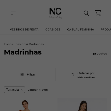
VESTIDOS DE FESTA
OCASIÕES
CASUAL FEMININA
PRODU
Início
>
Ocasiões
>
Madrinhas
Madrinhas
11 produtos
Ordenar por:
Filtrar
Mais vendidos
Terracota
Limpar filtros