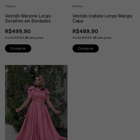
7 cores
6 cores
Vestido Marjorie Longo
Vestido Izabele Longo Manga
Detalhes em Bordados
Capa
R$499,90
R$489,90
4
x
de
R$124,98
sem juros
4
x
de
R$122,48
sem juros
Comprar
Comprar