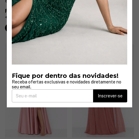
Estruturado Longo
Zibeline
R$499,90
R$489,90
4
x
de
R$124,98
sem juros
4
x
de
R$122,48
sem juros
Comprar
Comprar
Fique por dentro das novidades!
Receba ofertas exclusivas e novidades diretamente no
seu email.
Inscrever-se