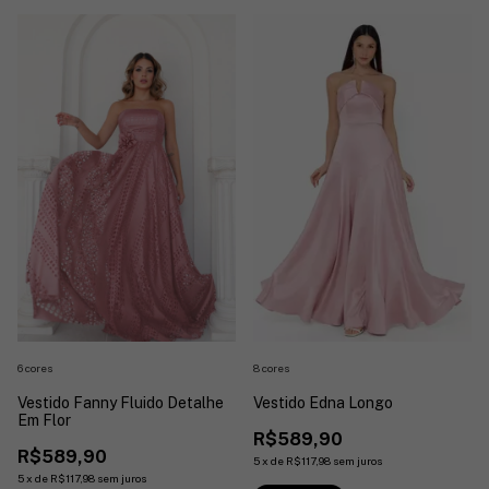
6 cores
8 cores
Vestido Fanny Fluido Detalhe
Vestido Edna Longo
Em Flor
R$589,90
R$589,90
5
x
de
R$117,98
sem juros
5
x
de
R$117,98
sem juros