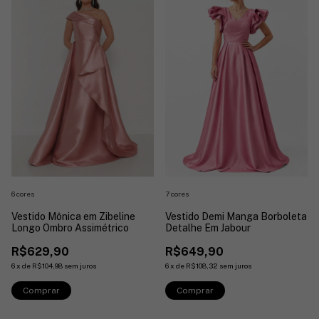
6 cores
7 cores
Vestido Mônica em Zibeline
Vestido Demi Manga Borboleta
Longo Ombro Assimétrico
Detalhe Em Jabour
R$629,90
R$649,90
6
x
de
R$104,98
sem juros
6
x
de
R$108,32
sem juros
Comprar
Comprar