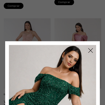
Comprar
Comprar
8 cores
7 cores
Vestido Simaria Busto
Vestido Zayra Peplum Em