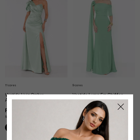
11 cores
9 cores
Vestido Livia Ombro
Vestido Luma Em Chiffon
Assimétrico
Celine Delicado
R$589,90
R$529,90
5
x
de
R$117,98
sem juros
5
x
de
R$105,98
sem juros
Comprar
Comprar