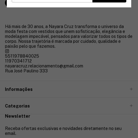
Comprar
Há mais de 30 anos, a Nayara Cruz transforma o universo da
moda festa com vestidos que unem sofisticação, elegância e
modelagem impecável, pensados para valorizar todos os tipos de
corpo. Nossa trajetória é marcada por cuidado, qualidade e
paixão pelo que fazemos.
5511978840025
11970341712
nayaracruz.relacionamento@gmail.com
Rua José Paulino 333
Informações
Categorias
Newsletter
Receba ofertas exclusivas e novidades diretamente no seu
email.