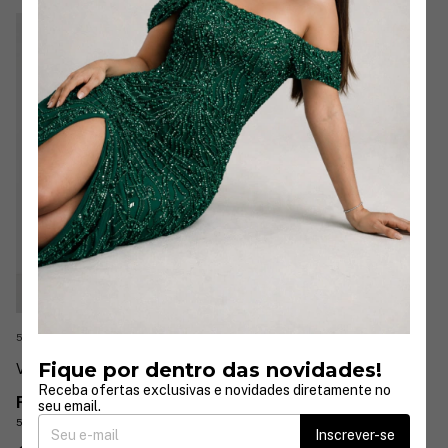
5 cores
Fique por dentro das novidades!
Vestido Nanda Moderno Longo
Receba ofertas exclusivas e novidades diretamente no
R$589,90
seu email.
5
x
de
R$117,98
sem juros
Inscrever-se