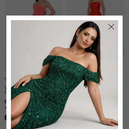
8 cores
Vestido Cíntia em Zibeline
Glow Espelhado Sem Alças
9 cores
R$639,90
Vestido Suzi Fluído Em
Organza
6
x
de
R$106,65
sem juros
R$499,90
Comprar
4
x
de
R$124,98
sem juros
Comprar