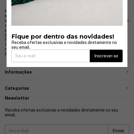
Há mais de 30 anos, a Nayara Cruz transforma o universo da
moda festa com vestidos que unem sofisticação, elegância e
modelagem impecável, pensados para valorizar todos os tipos de
corpo. Nossa trajetória é marcada por cuidado, qualidade e
paixão pelo que fazemos.
Fique por dentro das novidades!
5511978840025
Receba ofertas exclusivas e novidades diretamente no
11970341712
seu email.
nayaracruz.relacionamento@gmail.com
Rua José Paulino 333
Inscrever-se
Informações
Categorias
Newsletter
Receba ofertas exclusivas e novidades diretamente no seu
email.