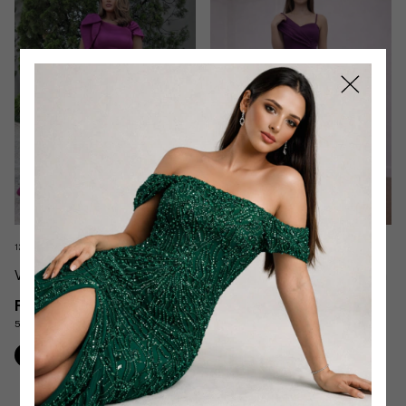
12 cores
7 cores
Vestido JoJo Plus Manga Laço
Vestido Donna Longo Cascata
Saia 2 em 1
R$549,90
R$529,90
5
x
de
R$109,98
sem juros
5
x
de
R$105,98
sem juros
Comprar
Comprar