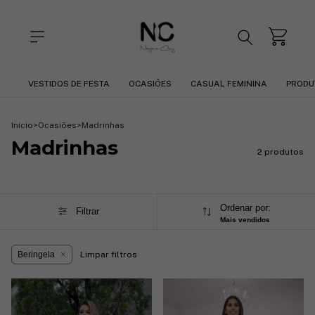
VESTIDOS DE FESTA
OCASIÕES
CASUAL FEMININA
PRODU
Início
>
Ocasiões
>
Madrinhas
Madrinhas
2 produtos
Ordenar por:
Filtrar
Mais vendidos
Beringela
Limpar filtros