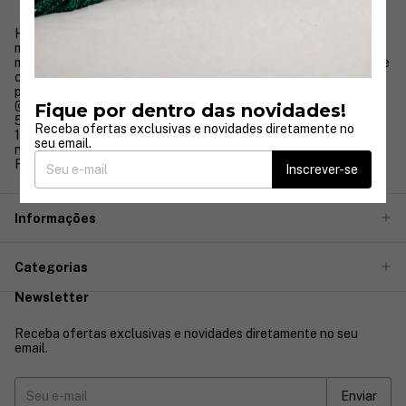
Há mais de 30 anos, a Nayara Cruz transforma o universo da
moda festa com vestidos que unem sofisticação, elegância e
modelagem impecável, pensados para valorizar todos os tipos de
corpo. Nossa trajetória é marcada por cuidado, qualidade e
paixão pelo que fazemos.
Fique por dentro das novidades!
5511978840025
Receba ofertas exclusivas e novidades diretamente no
11970341712
seu email.
nayaracruz.relacionamento@gmail.com
Rua José Paulino 333
Inscrever-se
Informações
Categorias
Newsletter
Receba ofertas exclusivas e novidades diretamente no seu
email.