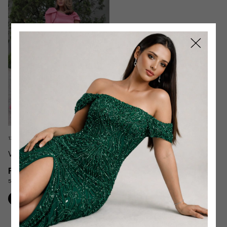
12 cores
Vestido JoJo Plus Manga Laço
R$549,90
5
x
de
R$109,98
sem juros
Comprar