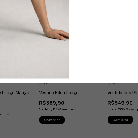
8 cores
12 cores
le Longo Manga
Vestido Edna Longo
Vestido JoJo P
R$589,90
R$549,90
5
x
de
R$117,98
sem juros
5
x
de
R$109,98
sem 
 juros
Comprar
Comprar