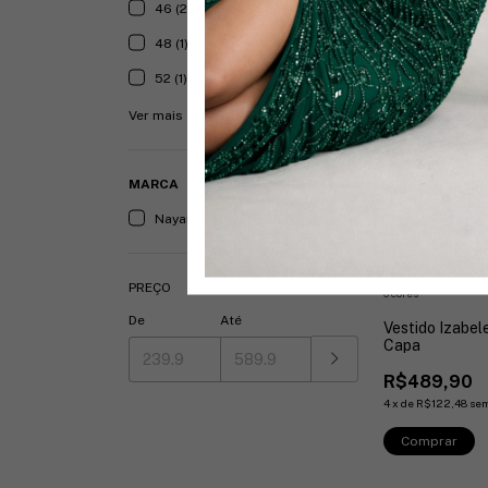
46 (2)
48 (1)
52 (1)
Ver mais
MARCA
Nayara Cruz (7)
PREÇO
6 cores
De
Até
Vestido Izabe
Capa
R$489,90
4
x
de
R$122,48
sem
Comprar