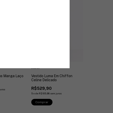
9 cores
lus Manga Laço
Vestido Luma Em Chiffon
Celine Delicado
R$529,90
juros
5
x
de
R$105,98
sem juros
Comprar