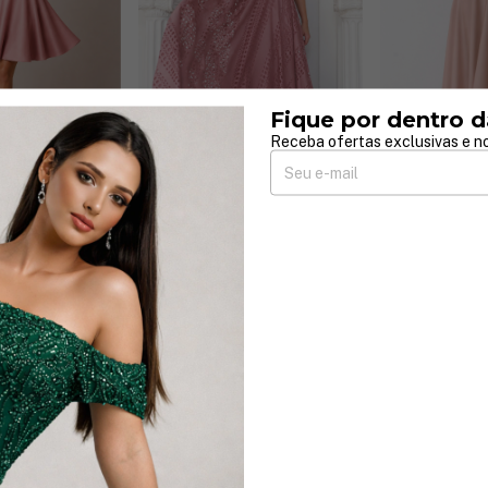
Fique por dentro d
Receba ofertas exclusivas e no
6 cores
8 cores
ue Curto
Vestido Fanny Fluido Detalhe
Vestido Simari
Em Flor
Estruturado L
R$589,90
R$499,90
juros
5
x
de
R$117,98
sem juros
4
x
de
R$124,98
sem 
Comprar
Comprar