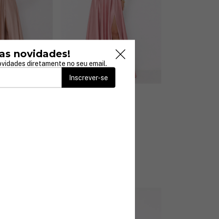
as novidades!
vidades diretamente no seu email.
Inscrever-se
7 cores
a Busto
Vestido Marjorie Longo
ongo
Detalhes em Bordados
R$499,90
juros
4
x
de
R$124,98
sem juros
Comprar