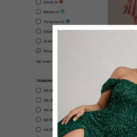
Coral (1)
Menta (1)
Turquesa (1)
Champagne (1)
Grafite (1)
Rose (8)
+12
Ver mais
Vestido Moniq
R$239,90
TAMANHO
2
x
de
R$119,95
sem 
36 (3)
Comprar
38 (3)
40 (4)
42 (5)
44 (4)