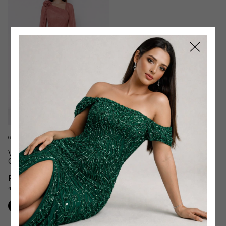
6 cores
Vestido Izabele Longo Manga
Capa
R$489,90
4
x
de
R$122,48
sem juros
Comprar