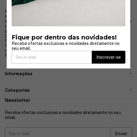
Há mais de 30 anos, a Nayara Cruz transforma o universo da
moda festa com vestidos que unem sofisticação, elegância e
modelagem impecável, pensados para valorizar todos os tipos de
corpo. Nossa trajetória é marcada por cuidado, qualidade e
paixão pelo que fazemos.
Fique por dentro das novidades!
5511978840025
Receba ofertas exclusivas e novidades diretamente no
11970341712
seu email.
nayaracruz.relacionamento@gmail.com
Rua José Paulino 333
Inscrever-se
Informações
Categorias
Newsletter
Receba ofertas exclusivas e novidades diretamente no seu
email.