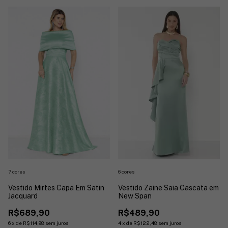
7 cores
6 cores
Vestido Mirtes Capa Em Satin
Vestido Zaine Saia Cascata em
Jacquard
New Span
R$689,90
R$489,90
6
x
de
R$114,98
sem juros
4
x
de
R$122,48
sem juros