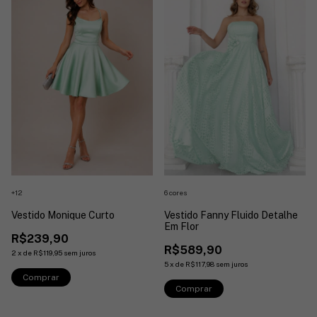
+12
6 cores
Vestido Monique Curto
Vestido Fanny Fluido Detalhe
Em Flor
R$239,90
R$589,90
2
x
de
R$119,95
sem juros
5
x
de
R$117,98
sem juros
Comprar
Comprar