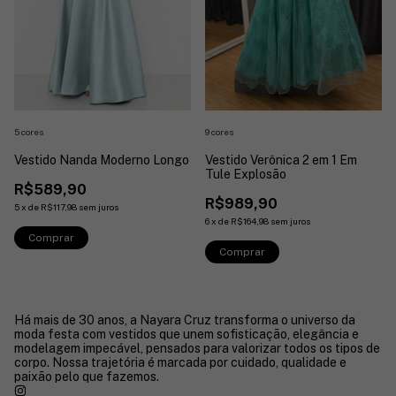
5 cores
9 cores
Vestido Nanda Moderno Longo
Vestido Verônica 2 em 1 Em
Tule Explosão
R$589,90
R$989,90
5
x
de
R$117,98
sem juros
6
x
de
R$164,98
sem juros
Comprar
Comprar
Há mais de 30 anos, a Nayara Cruz transforma o universo da
moda festa com vestidos que unem sofisticação, elegância e
modelagem impecável, pensados para valorizar todos os tipos de
corpo. Nossa trajetória é marcada por cuidado, qualidade e
paixão pelo que fazemos.