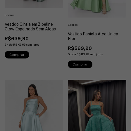
8 cores
Vestido Cíntia em Zibeline
8 cores
Glow Espelhado Sem Alças
Vestido Fabiola Alça Única
R$639,90
Flor
6
x
de
R$106,65
sem juros
R$569,90
5
x
de
R$113,98
sem juros
Comprar
Comprar