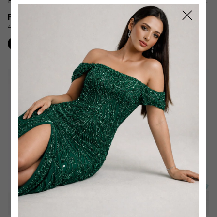
Estruturado Longo
Cristalizada Simone Bordado
Importado
R$499,90
R$4.589,90
4
x
de
R$124,98
sem juros
6
x
de
R$764,98
sem juros
Comprar
Comprar