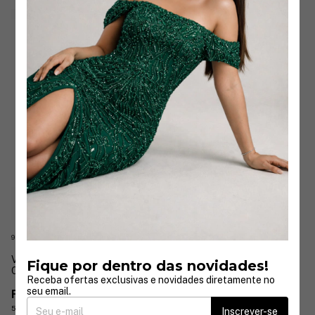
9 cores
Vestido Luma Em Chiffon
Fique por dentro das novidades!
Celine Delicado
Receba ofertas exclusivas e novidades diretamente no
seu email.
R$529,90
5
x
de
R$105,98
sem juros
Inscrever-se