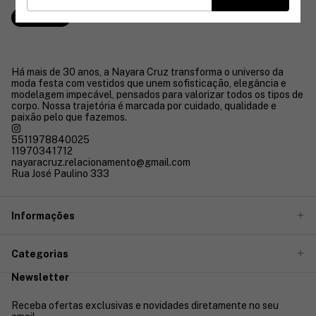
Comprar
Há mais de 30 anos, a Nayara Cruz transforma o universo da
moda festa com vestidos que unem sofisticação, elegância e
modelagem impecável, pensados para valorizar todos os tipos de
corpo. Nossa trajetória é marcada por cuidado, qualidade e
paixão pelo que fazemos.
5511978840025
11970341712
nayaracruz.relacionamento@gmail.com
Rua José Paulino 333
Informações
Categorias
Newsletter
Receba ofertas exclusivas e novidades diretamente no seu