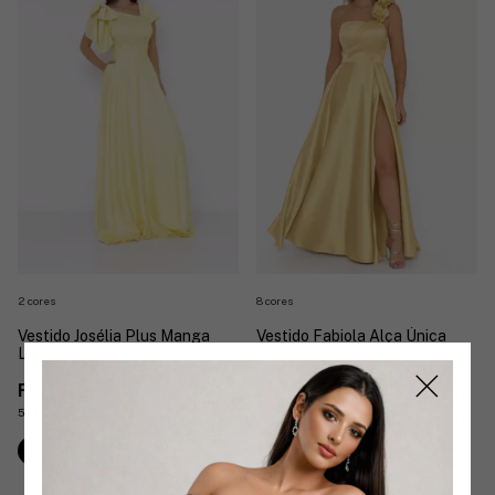
2 cores
8 cores
Vestido Josélia Plus Manga
Vestido Fabiola Alça Única
Laço
Flor
R$589,90
R$569,90
5
x
de
R$117,98
sem juros
5
x
de
R$113,98
sem juros
Comprar
Comprar